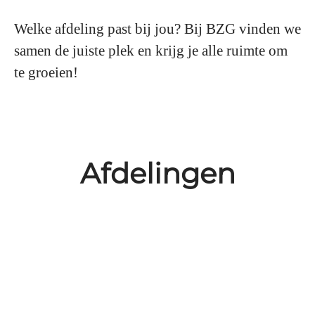
Welke afdeling past bij jou? Bij BZG vinden we
samen de juiste plek en krijg je alle ruimte om
te groeien!
Afdelingen
Bediening
Commercieel
Facilitair
Keuken
Stages
Bijbaan