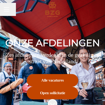
Pagina delen
CARRIÈREMENU
ONZE AFDELINGEN
Zes afdelingen verdeeld in de gezelligste
straat van Nederland
Alle vacatures
Open sollicitatie
Naar content scrollen